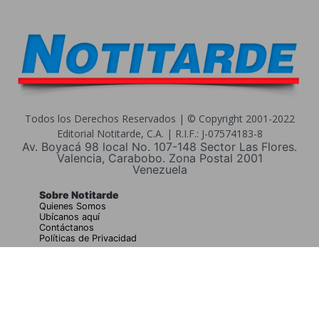
Todos los Derechos Reservados | © Copyright 2001-2022
Editorial Notitarde, C.A. | R.I.F.: J-07574183-8
Av. Boyacá 98 local No. 107-148 Sector Las Flores.
Valencia, Carabobo. Zona Postal 2001
Venezuela
Sobre Notitarde
Quienes Somos
Ubícanos aquí
Contáctanos
Políticas de Privacidad
Buscar