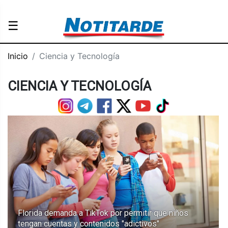
☰
Inicio
Ciencia y Tecnología
CIENCIA Y TECNOLOGÍA
Florida demanda a TikTok por permitir que niños
tengan cuentas y contenidos "adictivos"