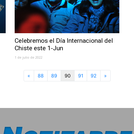
Celebremos el Día Internacional del
Chiste este 1-Jun
1 de julio de 2022
Previous
Next
«
88
89
90
91
92
»