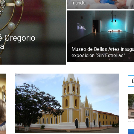
mundo
é Gregorio
ía
Museo de Bellas Artes inaug
exposición “Sin Estrellas”