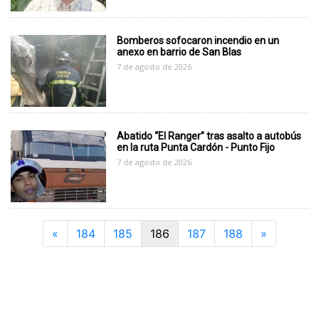
Bomberos sofocaron incendio en un
anexo en barrio de San Blas
7 de agosto de 2026
Abatido “El Ranger” tras asalto a autobús
en la ruta Punta Cardón - Punto Fijo
7 de agosto de 2026
Previous
Next
«
184
185
186
187
188
»