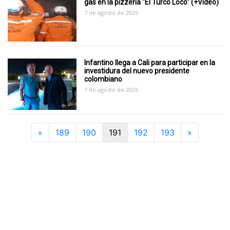
gas en la pizzería "El Turco Loco" (+Video)
7 de agosto de 2026
Infantino llega a Cali para participar en la
investidura del nuevo presidente
colombiano
7 de agosto de 2026
Previous
Next
«
189
190
191
192
193
»