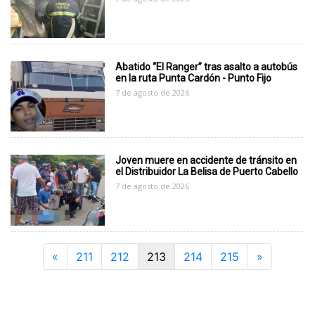
Abatido “El Ranger” tras asalto a autobús
en la ruta Punta Cardón - Punto Fijo
7 de agosto de 2026
Joven muere en accidente de tránsito en
el Distribuidor La Belisa de Puerto Cabello
7 de agosto de 2026
Previous
Next
«
211
212
213
214
215
»