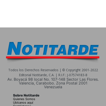
Todos los Derechos Reservados | © Copyright 2001-2022
Editorial Notitarde, C.A. | R.I.F.: J-07574183-8
Av. Boyacá 98 local No. 107-148 Sector Las Flores.
Valencia, Carabobo. Zona Postal 2001
Venezuela
Sobre Notitarde
Quienes Somos
Ubícanos aquí