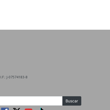
.F.: J-07574183-8
Buscar