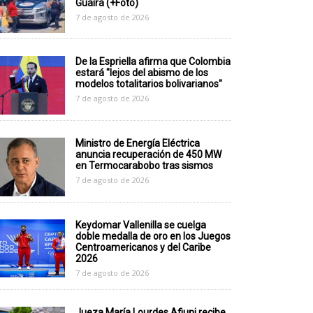
Guaira (+Foto)
7 de agosto de 2026
De la Espriella afirma que Colombia
estará "lejos del abismo de los
modelos totalitarios bolivarianos"
7 de agosto de 2026
Ministro de Energía Eléctrica
anuncia recuperación de 450 MW
en Termocarabobo tras sismos
7 de agosto de 2026
Keydomar Vallenilla se cuelga
doble medalla de oro en los Juegos
Centroamericanos y del Caribe
2026
7 de agosto de 2026
Jueza María Lourdes Afiuni recibe