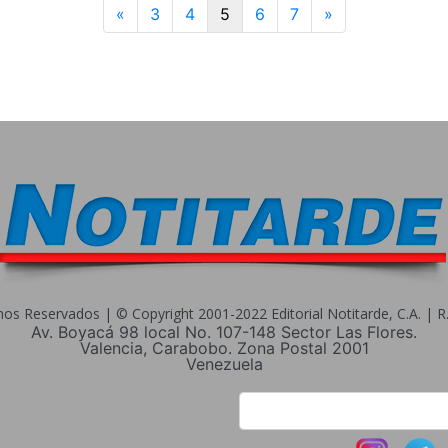
Previous
Next
«
3
4
5
6
7
»
s Reservados | © Copyright 2001-2022 Editorial Notitarde, C.A. | R.I
Av. Boyacá 98 local No. 107-148 Sector Las Flores.
Valencia, Carabobo. Zona Postal 2001
Venezuela