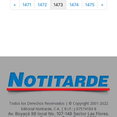
Previous
Next
«
1471
1472
1473
1474
1475
»
Todos los Derechos Reservados | © Copyright 2001-2022
Editorial Notitarde, C.A. | R.I.F.: J-07574183-8
Av. Boyacá 98 local No. 107-148 Sector Las Flores.