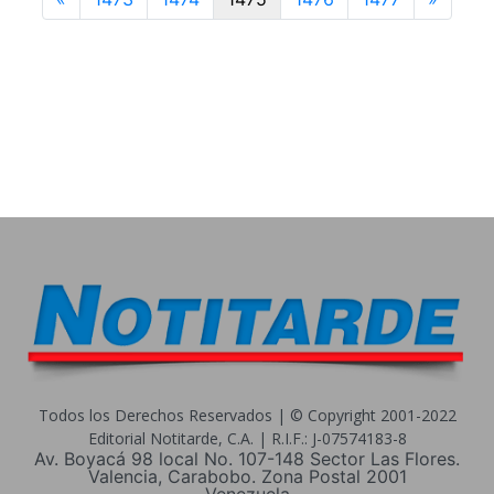
Todos los Derechos Reservados | © Copyright 2001-2022
Editorial Notitarde, C.A. | R.I.F.: J-07574183-8
Av. Boyacá 98 local No. 107-148 Sector Las Flores.
Valencia, Carabobo. Zona Postal 2001
Venezuela