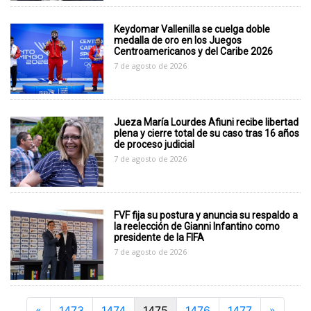
Keydomar Vallenilla se cuelga doble
medalla de oro en los Juegos
Centroamericanos y del Caribe 2026
7 de agosto de 2026
Jueza María Lourdes Afiuni recibe libertad
plena y cierre total de su caso tras 16 años
de proceso judicial
7 de agosto de 2026
FVF fija su postura y anuncia su respaldo a
la reelección de Gianni Infantino como
presidente de la FIFA
7 de agosto de 2026
Previous
Next
«
1473
1474
1475
1476
1477
»