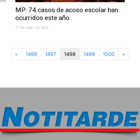
MP: 74 casos de acoso escolar han
ocurridos este año
11 de mayo de 2022
Previous
Next
«
1496
1497
1498
1499
1500
»