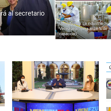
rá al secretario
Conindustria: La industria de
Venezuela opera al 28 % de s
capacidad