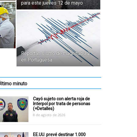
para este jueves 12 de mayo
u
Reportan sismo de magnitud 3.2
en Portuguesa
Último minuto
Cayó sujeto con alerta roja de
Interpol por trata de personas
(+Detalles)
8 de agosto de 2026
EE.UU. prevé destinar 1.000