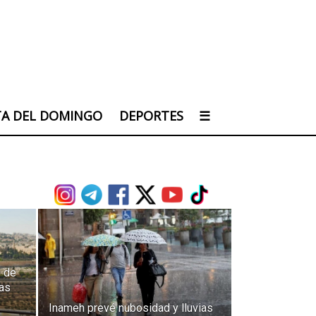
TA DEL DOMINGO
DEPORTES
☰
 de
zas
Inameh prevé nubosidad y lluvias