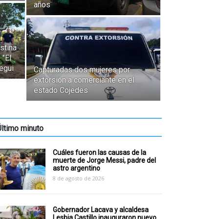
años
stina
 "El
egui
Capturadas dos mujeres por
extorsión a comerciante en el
estado Cojedes
Último minuto
Cuáles fueron las causas de la
muerte de Jorge Messi, padre del
astro argentino
8 de agosto de 2026
Gobernador Lacava y alcaldesa
Lesbia Castillo inauguraron nuevo