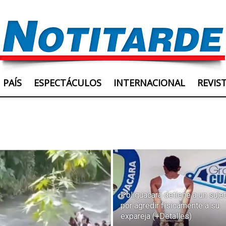
PAÍS
ESPECTÁCULOS
INTERNACIONAL
REVIS
Poliguacara detiene a un suje
por agredir físicamente a su
expareja (+Detalles)