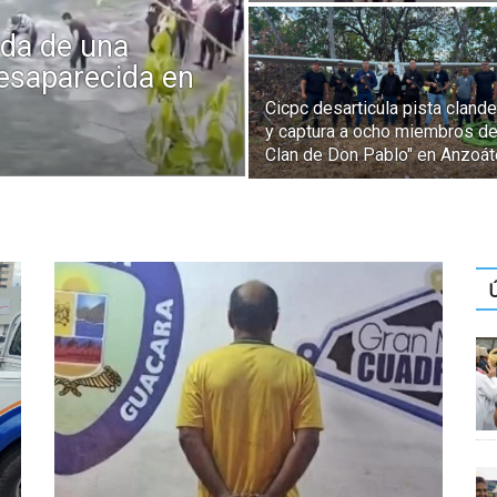
ida de una
esaparecida en
Cicpc desarticula pista clande
y captura a ocho miembros de
Clan de Don Pablo" en Anzoát