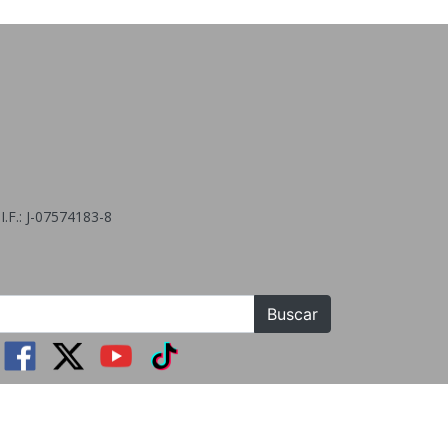
.F.: J-07574183-8
Buscar