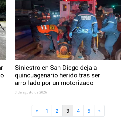
ar
Siniestro en San Diego deja a
bo
quincuagenario herido tras ser
arrollado por un motorizado
3 de agosto de 2026
Previous
Next
«
1
2
3
4
5
»