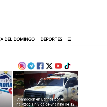
TA DEL DOMINGO
DEPORTES
☰
to
Conmoción en Barinas por el
hallazgo sin vida de una niña de 12