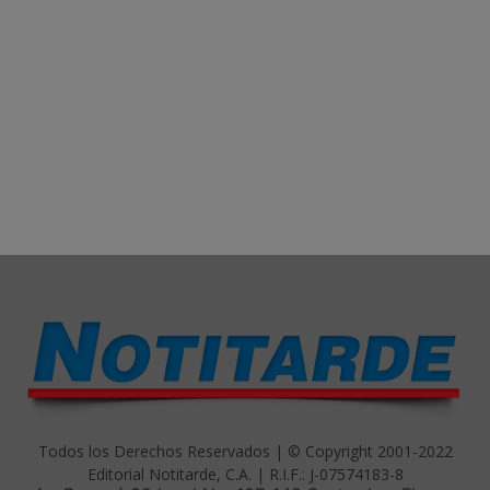
Todos los Derechos Reservados | © Copyright 2001-2022
Editorial Notitarde, C.A. | R.I.F.: J-07574183-8