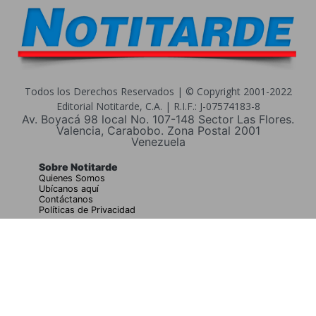
Todos los Derechos Reservados | © Copyright 2001-2022
Editorial Notitarde, C.A. | R.I.F.: J-07574183-8
Av. Boyacá 98 local No. 107-148 Sector Las Flores.
Valencia, Carabobo. Zona Postal 2001
Venezuela
Sobre Notitarde
Quienes Somos
Ubícanos aquí
Contáctanos
Políticas de Privacidad
Buscar