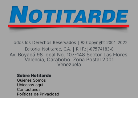
Todos los Derechos Reservados | © Copyright 2001-2022
Editorial Notitarde, C.A. | R.I.F.: J-07574183-8
Av. Boyacá 98 local No. 107-148 Sector Las Flores.
Valencia, Carabobo. Zona Postal 2001
Venezuela
Sobre Notitarde
Quienes Somos
Ubícanos aquí
Contáctanos
Políticas de Privacidad
Buscar