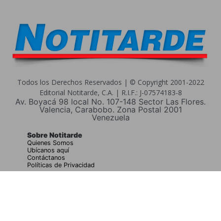
Todos los Derechos Reservados | © Copyright 2001-2022
Editorial Notitarde, C.A. | R.I.F.: J-07574183-8
Av. Boyacá 98 local No. 107-148 Sector Las Flores.
Valencia, Carabobo. Zona Postal 2001
Venezuela
Sobre Notitarde
Quienes Somos
Ubícanos aquí
Contáctanos
Políticas de Privacidad
Buscar